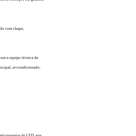
ogão com chapa;
 com a equipe técnica da
incipal, ar-condicionado,
m micropontos de LED, que