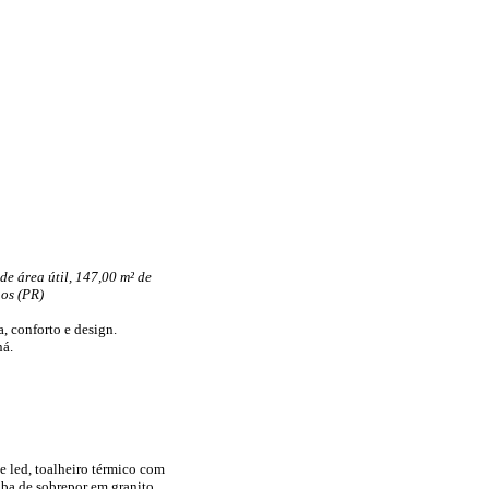
de área útil, 147,00 m² de
hos (PR)
 conforto e design.
ná.
 led, toalheiro térmico com
uba de sobrepor em granito,