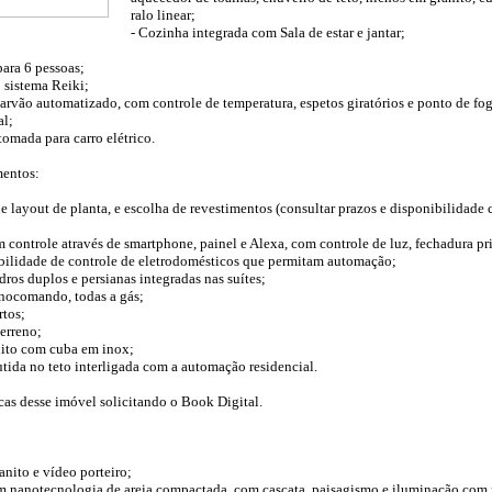
ralo linear;
- Cozinha integrada com Sala de estar e jantar;
ara 6 pessoas;
 sistema Reiki;
arvão automatizado, com controle de temperatura, espetos giratórios e ponto de f
al;
omada para carro elétrico.
mentos:
e layout de planta, e escolha de revestimentos (consultar prazos e disponibilidade
 controle através de smartphone, painel e Alexa, com controle de luz, fechadura pr
ibilidade de controle de eletrodomésticos que permitam automação;
ros duplos e persianas integradas nas suítes;
onocomando, todas a gás;
rtos;
erreno;
nito com cuba em inox;
ida no teto interligada com a automação residencial.
icas desse imóvel solicitando o Book Digital.
anito e vídeo porteiro;
com nanotecnologia de areia compactada, com cascata, paisagismo e iluminação co