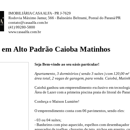
IMOBILIÁRIA CASA ALFA - PR J-7629
Rodovia Máximo Jamur, 566 - Balneário Beltrami, Pontal do Paraná/PR
contato@casaalfa.com.br
(41) 99280-5800
www.casaalfa.com.br
 em Alto Padrão Caioba Matinhos
Seja Bem-vindo ao seu oásis particular!
Apartamento, 3 dormitórios ( sendo 3 suítes ) com 120,00 m² 
área total, 2 vagas de garagem, para venda. Caiobá, Matin
Caiobá ganhou um empreendimento exclusivo em tecnologia,
Área de Lazer com a primeira piscina praia do litoral do Para
Conheça o Maison Lumière!
O empreendimento conta com 06 pavimentos, sendo eles:
- 03 ou 04 suítes;
- Banheiros com piso aquecido, espelhos com desembaçador e
aquecedor de toalhas, chuveiro de teto, nichos em granito, c