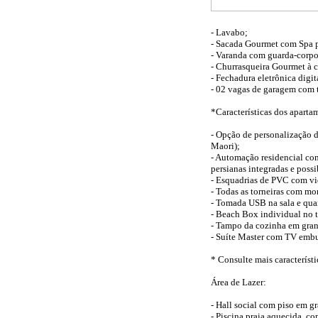
- Lavabo;
- Sacada Gourmet com Spa p
- Varanda com guarda-corpo
- Churrasqueira Gourmet à c
- Fechadura eletrônica digit
- 02 vagas de garagem com t
*Características dos aparta
- Opção de personalização d
Maori);
- Automação residencial com
persianas integradas e poss
- Esquadrias de PVC com vid
- Todas as torneiras com m
- Tomada USB na sala e qua
- Beach Box individual no t
- Tampo da cozinha em gra
- Suíte Master com TV embut
* Consulte mais característ
Área de Lazer:
- Hall social com piso em gr
- Piscina praia aquecida, 