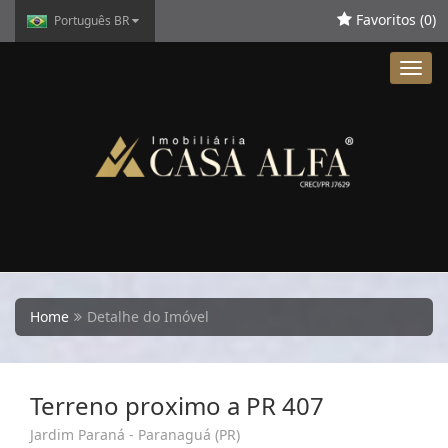
Favoritos (
0
)
Português BR
Toggl
navig
Home
Detalhe do Imóvel
Terreno proximo a PR 407
Jardim Paraná - Paranaguá (PR)