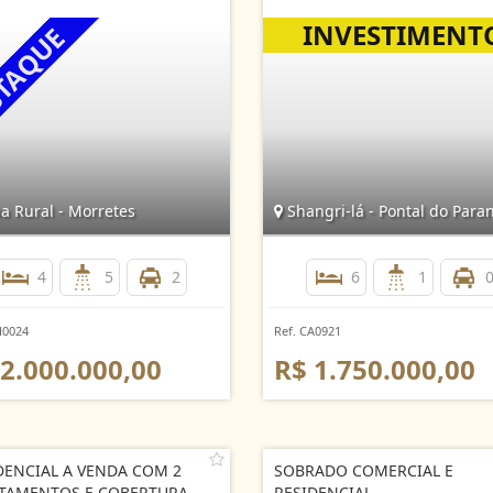
a Rural - Morretes
Shangri-lá - Pontal do Para
4
5
2
6
1
H0024
Ref. CA0921
 2.000.000,00
R$ 1.750.000,00
DENCIAL A VENDA COM 2
SOBRADO COMERCIAL E
TAMENTOS E COBERTURA
RESIDENCIAL