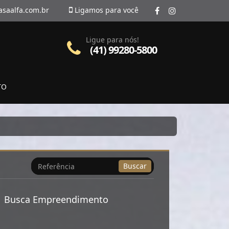
asaalfa.com.br
Ligamos para você
Ligue para nós!
(41) 99280-5800
TO
Busca
Buscar
por
Referência
Busca Empreendimento