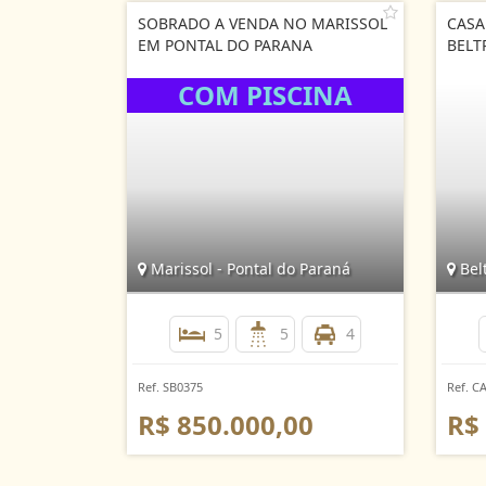
SOBRADO A VENDA NO MARISSOL
CASA
EM PONTAL DO PARANA
BELT
Marissol - Pontal do Paraná
Belt
5
5
4
Ref. SB0375
Ref. C
R$ 850.000,00
R$