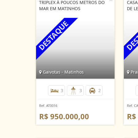
TRIPLEX À POUCOS METROS DO
CASA
MAR EM MATINHOS
DE L
Gaivotas - Matinhos
Prai
3
3
2
Ref. AT0016
Ref. C
R$ 950.000,00
R$