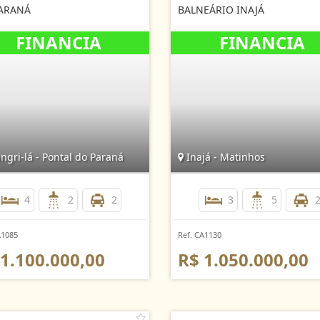
ARANÁ
BALNEÁRIO INAJÁ
gri-lá - Pontal do Paraná
Inajá - Matinhos
4
2
2
3
5
A1085
Ref. CA1130
 1.100.000,00
R$ 1.050.000,00