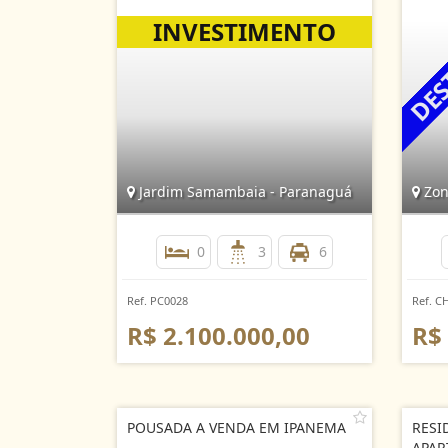
Jardim Samambaia - Paranaguá
Zon
0
3
6
Ref. PC0028
Ref. C
R$ 2.100.000,00
R$
POUSADA A VENDA EM IPANEMA
RESI
APAR