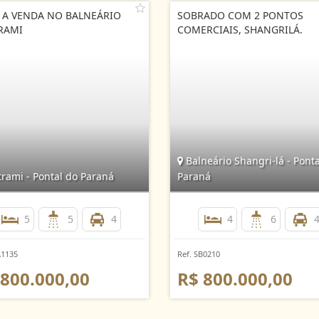
 A VENDA NO BALNEÁRIO
SOBRADO COM 2 PONTOS
RAMI
COMERCIAIS, SHANGRILÁ.
Balneário Shangri-lá - Ponta
rami - Pontal do Paraná
Paraná
5
5
4
4
6
A1135
Ref. SB0210
 800.000,00
R$ 800.000,00