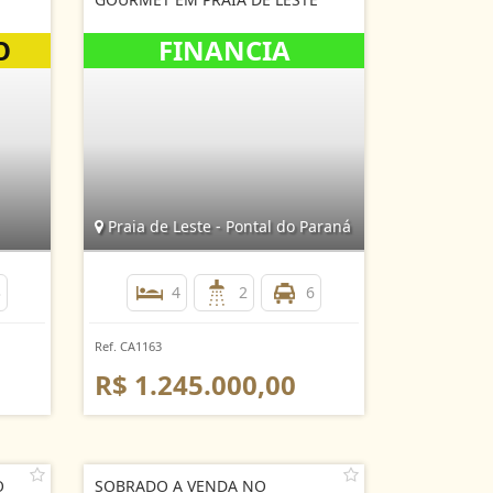
Praia de Leste - Pontal do Paraná
3
4
2
6
Ref. CA1163
R$ 1.245.000,00
O
SOBRADO A VENDA NO