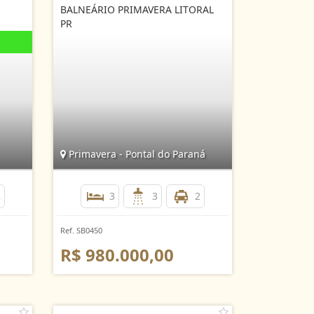
BALNEÁRIO PRIMAVERA LITORAL
PR
Primavera - Pontal do Paraná
2
3
3
2
Ref. SB0450
R$ 980.000,00