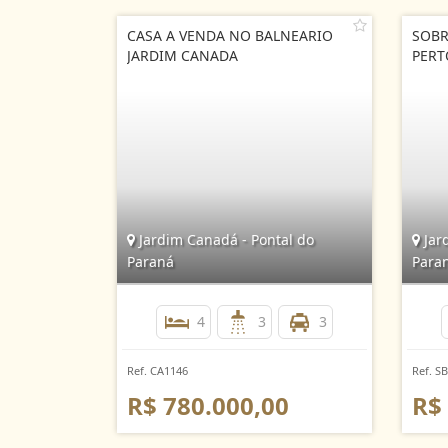
CASA A VENDA NO BALNEARIO
SOBR
JARDIM CANADA
PERT
Jardim Canadá - Pontal do
Jar
Paraná
Para
4
3
3
Ref. CA1146
Ref. S
R$ 780.000,00
R$