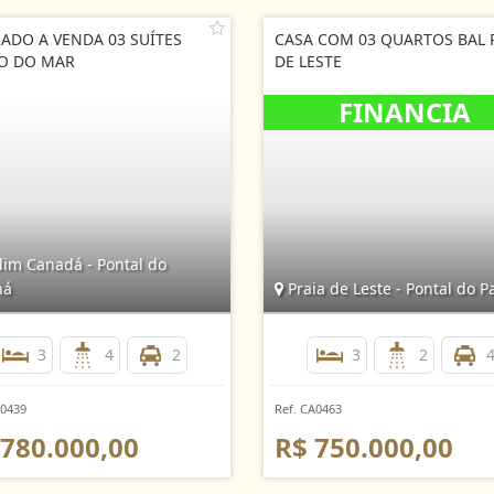
ADO A VENDA 03 SUÍTES
CASA COM 03 QUARTOS BAL 
O DO MAR
DE LESTE
dim Canadá - Pontal do
ná
Praia de Leste - Pontal do P
3
4
2
3
2
B0439
Ref. CA0463
 780.000,00
R$ 750.000,00