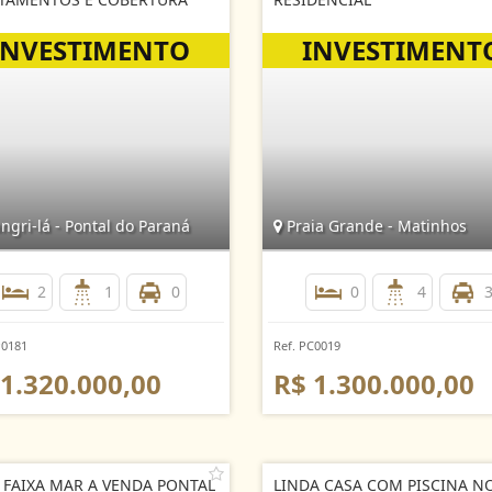
gri-lá - Pontal do Paraná
Praia Grande - Matinhos
2
1
0
0
4
P0181
Ref. PC0019
 1.320.000,00
R$ 1.300.000,00
 FAIXA MAR A VENDA PONTAL
LINDA CASA COM PISCINA N