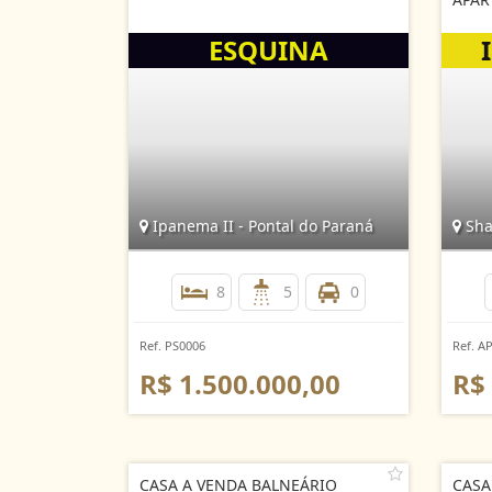
Ipanema II - Pontal do Paraná
Shan
8
5
0
Ref. PS0006
Ref. A
R$ 1.500.000,00
R$
CASA A VENDA BALNEÁRIO
CASA