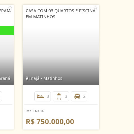
PRAIA
CASA COM 03 QUARTOS E PISCINA
EM MATINHOS
araná
Inajá - Matinhos
4
3
3
2
Ref. CA0926
R$ 750.000,00