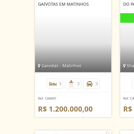
GAIVOTAS EM MATINHOS
DO P
Gaivotas - Matinhos
Shan
3
3
3
Ref. CA0697
Ref. C
R$ 1.200.000,00
R$