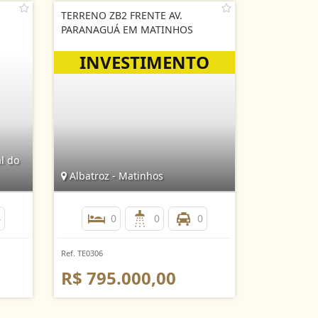
TERRENO ZB2 FRENTE AV.
PARANAGUÁ EM MATINHOS
l do
Albatroz - Matinhos
4
0
0
0
Ref. TE0306
R$ 795.000,00