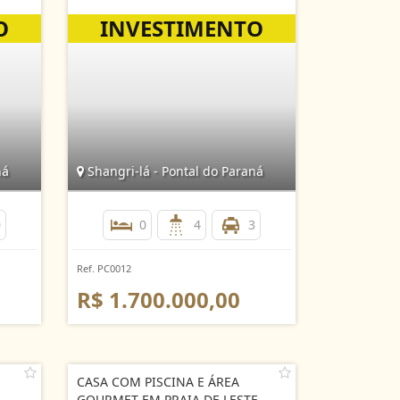
ná
Shangri-lá - Pontal do Paraná
0
0
4
3
Ref. PC0012
R$ 1.700.000,00
CASA COM PISCINA E ÁREA
GOURMET EM PRAIA DE LESTE