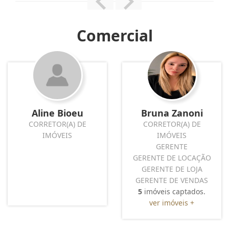
Comercial
Aline Bioeu
Bruna Zanoni
CORRETOR(A) DE
CORRETOR(A) DE
IMÓVEIS
IMÓVEIS
GERENTE
GERENTE DE LOCAÇÃO
GERENTE DE LOJA
GERENTE DE VENDAS
5
imóveis captados.
ver imóveis +