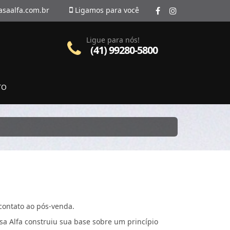
asaalfa.com.br
Ligamos para você
Ligue para nós!
(41) 99280-5800
TO
contato ao pós-venda.
sa Alfa construiu sua base sobre um princípio