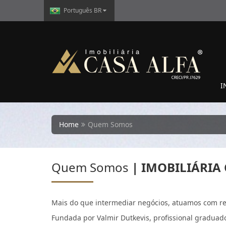
Português BR
I
Home
Quem Somos
Quem Somos
| IMOBILIÁRIA
Mais do que intermediar negócios, atuamos com res
Fundada por Valmir Dutkevis, profissional graduad