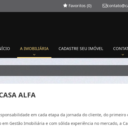
Favoritos (
0
)
contato@c
NÍCIO
A IMOBILIÁRIA
CADASTRE SEU IMÓVEL
CONTA
 CASA ALFA
ponsabilidade em cada etapa da jornada do cliente, do primeiro 
o em Gestão Imobiliária e com sólida experiência no mercado, a Ca