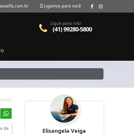
asaalfa.com.br
Ligamos para você
Ligue para nós!
(41) 99280-5800
TO
oritos
a de
Elisangela Veiga