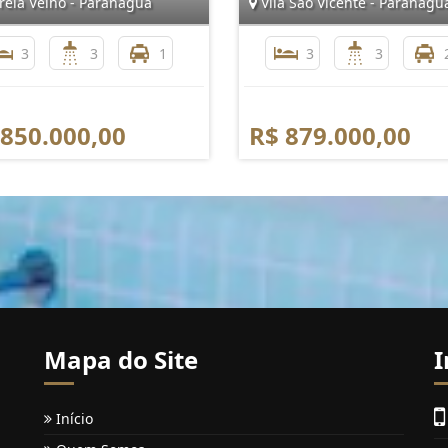
reia Velho - Paranaguá
Vila São Vicente - Paranagu
3
3
1
3
3
 850.000,00
R$ 879.000,00
Mapa do Site
I
Início