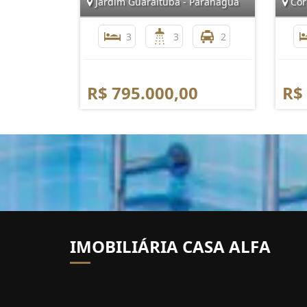
Jardim Guaraituba - Paranaguá
Cor
3
3
2
R$ 795.000,00
R$
IMOBILIÁRIA CASA ALFA