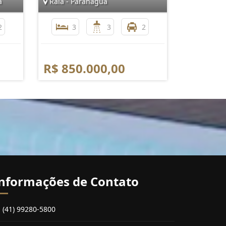
á
Raia - Paranaguá
2
3
3
2
R$ 850.000,00
nformações de Contato
(41) 99280-5800