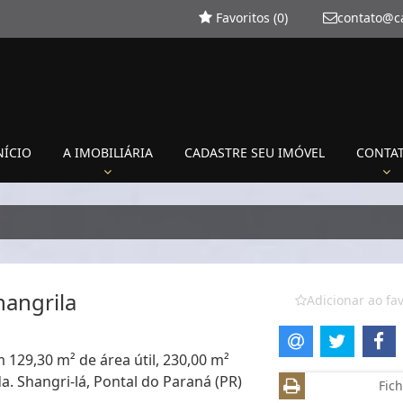
Favoritos (
0
)
contato@c
NÍCIO
A IMOBILIÁRIA
CADASTRE SEU IMÓVEL
CONTA
hangrila
Adicionar ao fav
 129,30 m² de área útil, 230,00 m²
a. Shangri-lá, Pontal do Paraná (PR)
Fich