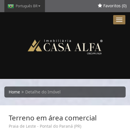
Favoritos (
0
)
Português BR
Toggl
navig
Home
Detalhe do Imóvel
Terreno em área comercial
Praia de Leste - Pontal do Paraná (PR)