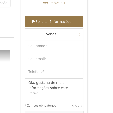
ssão
ver imóveis +
Solicitar Informações
Venda
Mensagem:
*Campos obrigatórios
52/250