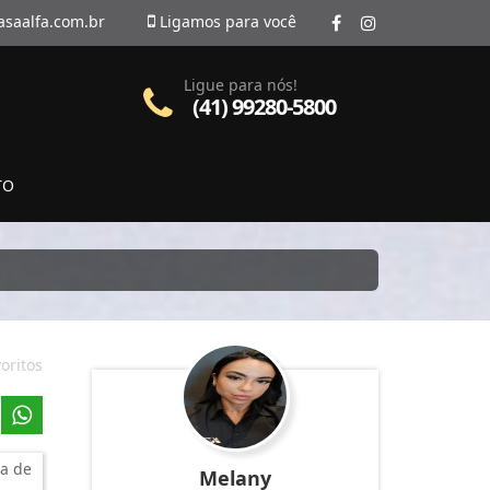
asaalfa.com.br
Ligamos para você
Ligue para nós!
(41) 99280-5800
TO
oritos
a de
Melany