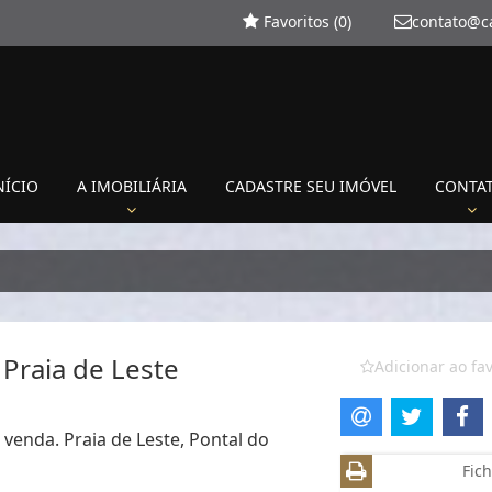
Favoritos (
0
)
contato@c
NÍCIO
A IMOBILIÁRIA
CADASTRE SEU IMÓVEL
CONTA
 Praia de Leste
Adicionar ao fav
 venda. Praia de Leste, Pontal do
Fich