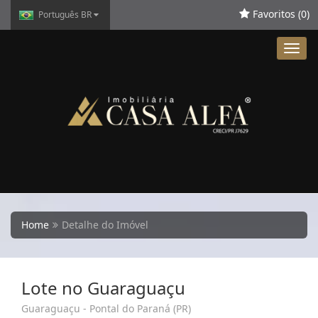
Favoritos (
0
)
Português BR
Toggl
navig
Home
Detalhe do Imóvel
Lote no Guaraguaçu
Guaraguaçu - Pontal do Paraná (PR)