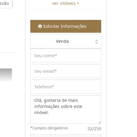
ssão
ver imóveis +
Solicitar Informações
Venda
Mensagem:
*Campos obrigatórios
52/250