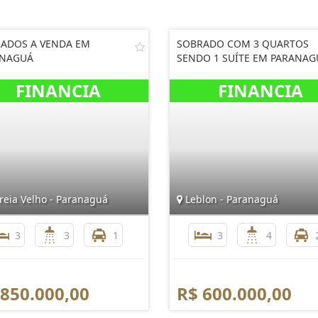
ADOS A VENDA EM
SOBRADO COM 3 QUARTOS
ANAGUÁ
SENDO 1 SUÍTE EM PARANAG
reia Velho - Paranaguá
Leblon - Paranaguá
3
3
1
3
4
 850.000,00
R$ 600.000,00