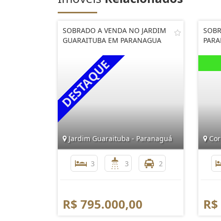
SOBRADO A VENDA NO JARDIM
SOBR
GUARAITUBA EM PARANAGUA
PAR
Jardim Guaraituba - Paranaguá
Cor
3
3
2
R$ 795.000,00
R$