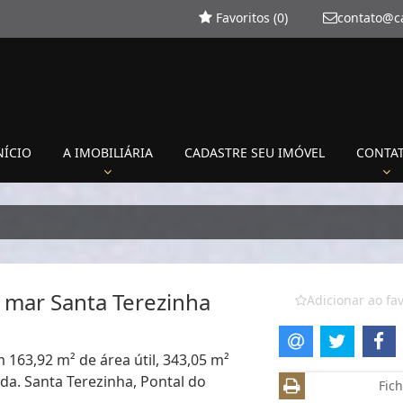
Favoritos (
0
)
contato@c
NÍCIO
A IMOBILIÁRIA
CADASTRE SEU IMÓVEL
CONTA
 mar Santa Terezinha
Adicionar ao fav
 163,92 m² de área útil, 343,05 m²
da. Santa Terezinha, Pontal do
Fich