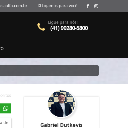
asaalfa.com.br
Ligamos para você
Ligue para nós!
(41) 99280-5800
TO
oritos
a de
Gabriel Dutkevis