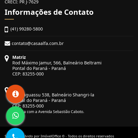
CRECI: PR J-7629
Informações de Contato
(41) 99280-5800
contato@casaalfa.com.br
Matriz
Rod Máximo Jamur, 566, Balneário Beltrami
Pontal do Paraná - Paraná
CEP: 83255-000
Filial
Rua Biguassu 538, Balneário Shangri-la
Pontal do Paraná - Paraná
CEP: 83255-000
Esquina com a Avenida Sebastião Caboto.
Site desenvolvido por
ImóvelOffice
© - Todos os direitos reservados