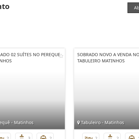
nto
Ab
ADO 02 SUÍTES NO PEREQUE
SOBRADO NOVO A VENDA N
INHOS
TABULEIRO MATINHOS
equê - Matinhos
Tabuleiro - Matinhos
2
3
2
2
2