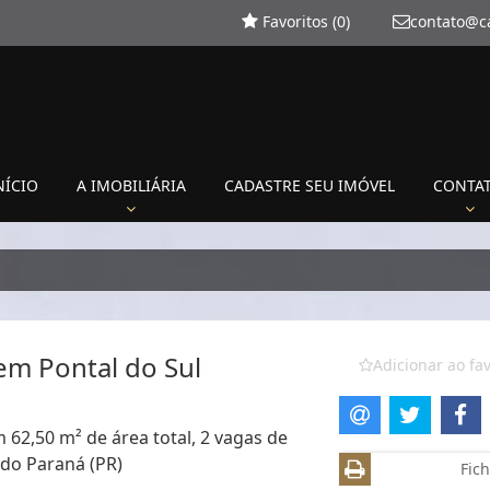
Favoritos (
0
)
contato@c
NÍCIO
A IMOBILIÁRIA
CADASTRE SEU IMÓVEL
CONTA
em Pontal do Sul
Adicionar ao fav
 62,50 m² de área total, 2 vagas de
 do Paraná (PR)
Fich