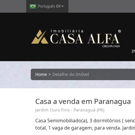
Português BR
I
Home
Detalhe do Imóvel
Casa a venda em Paranagua
Jardim Ouro Fino - Paranaguá (PR)
Casa Semimobiliado(a), 3 dormitórios ( send
total, 1 vaga de garagem, para venda. Jard