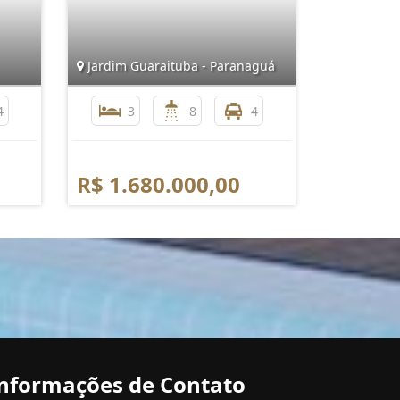
Jardim Guaraituba - Paranaguá
4
3
8
4
R$ 1.680.000,00
nformações de Contato