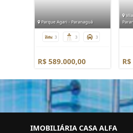
Vila
Parque Agari - Paranaguá
Para
3
3
3
R$ 589.000,00
R$
IMOBILIÁRIA CASA ALFA