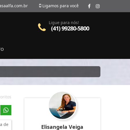
asaalfa.com.br
Ligamos para você
Ligue para nós!
(41) 99280-5800
TO
oritos
a de
Elisangela Veiga