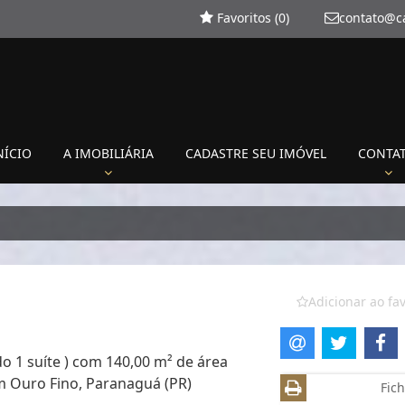
Favoritos (
0
)
contato@c
NÍCIO
A IMOBILIÁRIA
CADASTRE SEU IMÓVEL
CONTA
Adicionar ao fav
o 1 suíte ) com 140,00 m² de área
im Ouro Fino, Paranaguá (PR)
Fich