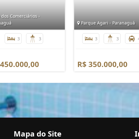
 dos Comerciários -
naguá
Parque Agari - Paranaguá
3
3
3
3
 450.000,00
R$ 350.000,00
Mapa do Site
I