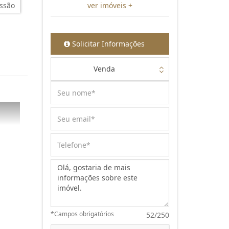
ssão
ver imóveis +
Solicitar Informações
Venda
Mensagem:
*Campos obrigatórios
52/250