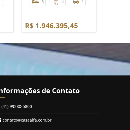
1
3
4
1
R$ 1.946.395,45
nformações de Contato
(41) 99280-5800
contato@casaalfa.com.br