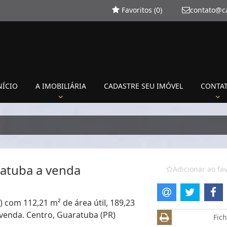
Favoritos (
0
)
contato@c
NÍCIO
A IMOBILIÁRIA
CADASTRE SEU IMÓVEL
CONTA
atuba a venda
Adicionar ao fav
) com 112,21 m² de área útil, 189,23
 venda. Centro, Guaratuba (PR)
Fich