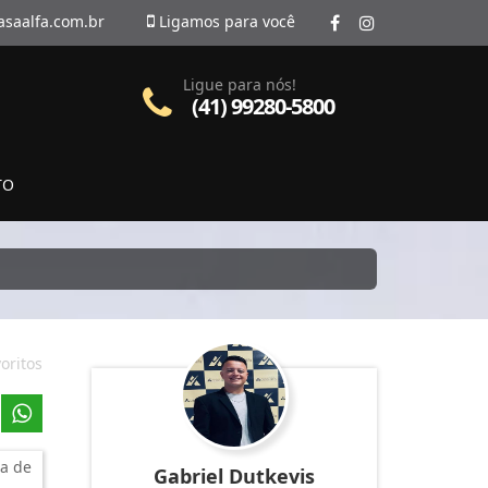
asaalfa.com.br
Ligamos para você
Ligue para nós!
(41) 99280-5800
TO
oritos
a de
Gabriel Dutkevis