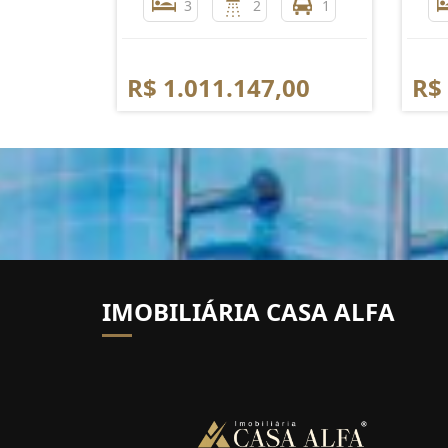
3
2
1
R$ 1.011.147,00
R$
IMOBILIÁRIA CASA ALFA