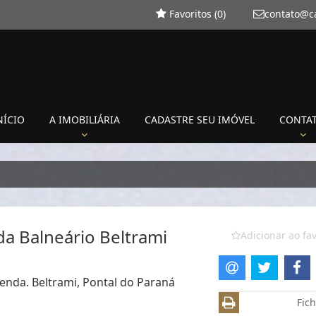
Favoritos (
0
)
contato@c
NÍCIO
A IMOBILIÁRIA
CADASTRE SEU IMÓVEL
CONTA
da Balneário Beltrami
Adicionar ao fav
venda. Beltrami, Pontal do Paraná
Fich