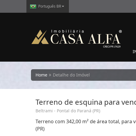
Português BR
I
Home
Detalhe do Imóvel
Terreno de esquina para ven
Beltrami - Pontal do Paraná (PR)
Terreno com 342,00 m² de área total, para 
(PR)