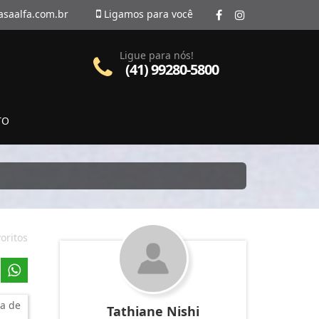
asaalfa.com.br
Ligamos para você
Ligue para nós!
(41) 99280-5800
TO
oritos
a de
Tathiane Nishi