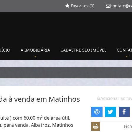
Favoritos (
0
)
contato@c
NÍCIO
A IMOBILIÁRIA
CADASTRE SEU IMÓVEL
CONTA
da à venda em Matinhos
Adicionar ao fav
uíte ) com 60,00 m² de área útil,
m, para venda. Albatroz, Matinhos
Fich