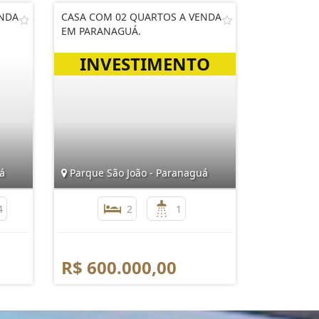
ENDA
CASA COM 02 QUARTOS A VENDA
EM PARANAGUÁ.
á
Parque São João - Paranaguá
4
2
1
R$ 600.000,00