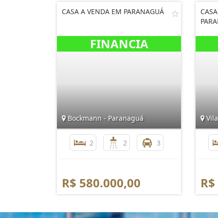
CASA A VENDA EM PARANAGUÁ
CASA
PAR
Bockmann - Paranaguá
Vila
2
2
3
R$ 580.000,00
R$