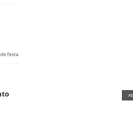
 de festa
nto
Ab