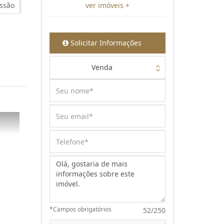
ssão
ver imóveis +
Solicitar Informações
Venda
Mensagem:
*Campos obrigatórios
52/250