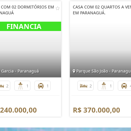
 COM 02 DORMITÓRIOS EM
CASA COM 02 QUARTOS A V
ANAGUÁ
EM PARANAGUÁ.
 Garcia - Paranaguá
Parque São João - Paranagu
2
1
1
2
1
 240.000,00
R$ 370.000,00