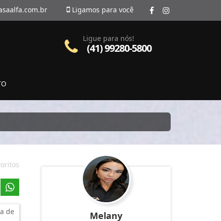
asaalfa.com.br
Ligamos para você
Ligue para nós!
(41) 99280-5800
TO
oritos
a de
Melany