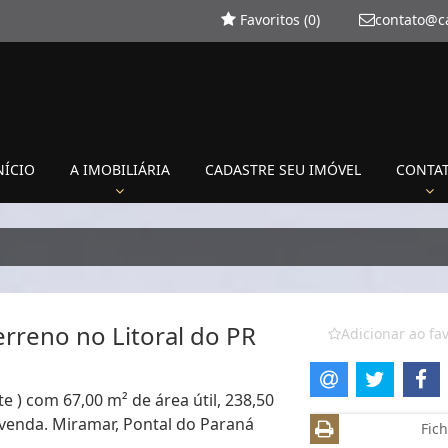
Favoritos (
0
)
contato@c
NÍCIO
A IMOBILIÁRIA
CADASTRE SEU IMÓVEL
CONTA
rreno no Litoral do PR
Adicionar ao fav
e ) com 67,00 m² de área útil, 238,50
 venda. Miramar, Pontal do Paraná
Fich