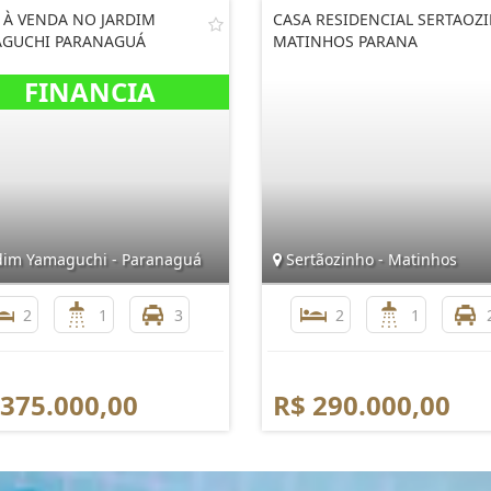
 À VENDA NO JARDIM
CASA RESIDENCIAL SERTAOZ
GUCHI PARANAGUÁ
MATINHOS PARANA
dim Yamaguchi - Paranaguá
Sertãozinho - Matinhos
2
1
3
2
1
 375.000,00
R$ 290.000,00